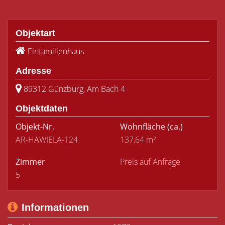
Objektart
Einfamilienhaus
Adresse
89312 Günzburg, Am Bach 4
Objektdaten
Objekt-Nr.
Wohnfläche
(ca.)
AR-HAWIELA-124
137,64 m²
Zimmer
Preis auf Anfrage
5
Informationen