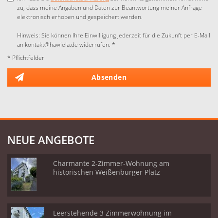
zu, dass meine Angaben und Daten zur Beantwortung meiner Anfrage
elektronisch erhoben und gespeichert werden.
Hinweis: Sie können Ihre Einwilligung jederzeit für die Zukunft per E-Mail
an kontakt@hawiela.de widerrufen. *
* Pflichtfelder
Absenden
NEUE ANGEBOTE
Charmante 2-Zimmer-Wohnung am
historischen Weißenburger Platz
Leerstehende 3 Zimmerwohnung im