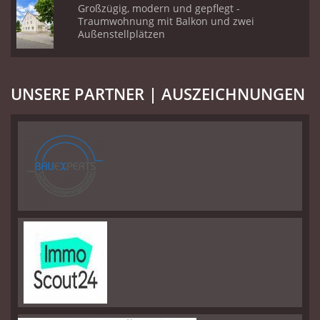
Großzügig, modern und gepflegt -
Traumwohnung mit Balkon und zwei
Außenstellplätzen
UNSERE PARTNER | AUSZEICHNUNGEN