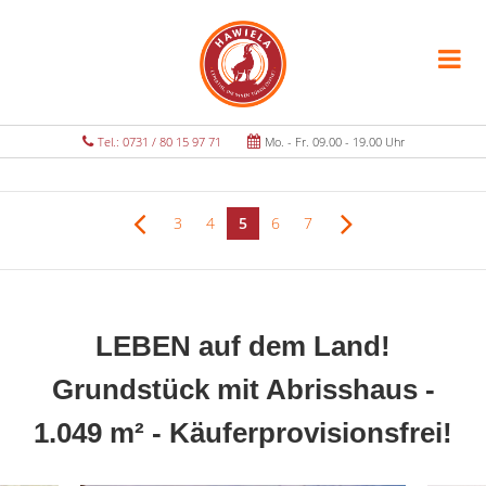
Tel.: 0731 / 80 15 97 71
Mo. - Fr. 09.00 - 19.00 Uhr
3
4
5
6
7
LEBEN auf dem Land!
Grundstück mit Abrisshaus -
1.049 m² - Käuferprovisionsfrei!