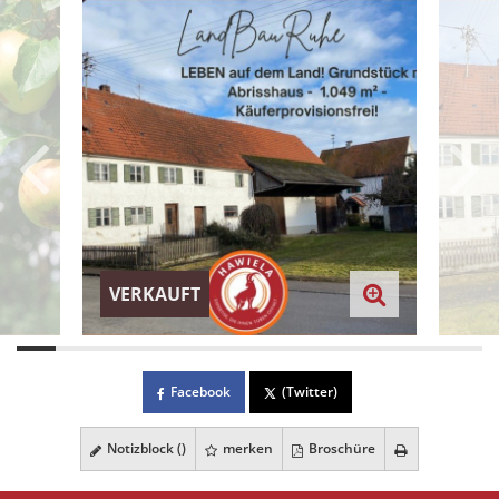
VERKAUFT
Facebook
(Twitter)
Notizblock (
)
merken
Broschüre