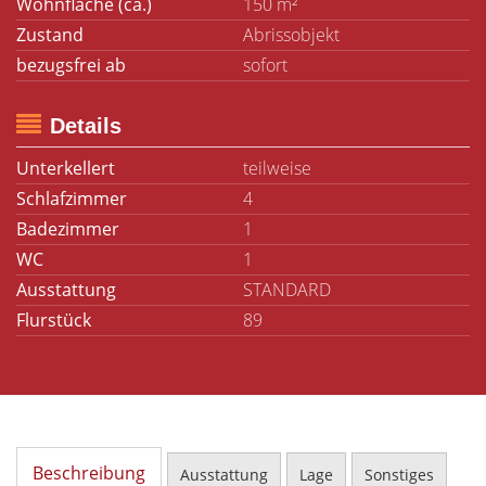
Wohnfläche (ca.)
150 m²
Zustand
Abrissobjekt
bezugsfrei ab
sofort
Details
Unterkellert
teilweise
Schlafzimmer
4
Badezimmer
1
WC
1
Ausstattung
STANDARD
Flurstück
89
Beschreibung
Ausstattung
Lage
Sonstiges