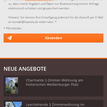
zu, dass meine Angaben und Daten zur Beantwortung meiner Anfrage
elektronisch erhoben und gespeichert werden.
Hinweis: Sie können Ihre Einwilligung jederzeit für die Zukunft per E-Mail
an kontakt@hawiela.de widerrufen. *
* Pflichtfelder
Absenden
NEUE ANGEBOTE
Charmante 2-Zimmer-Wohnung am
historischen Weißenburger Platz
Leerstehende 3 Zimmerwohnung im