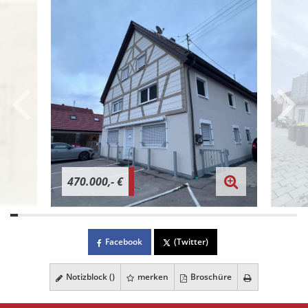
470.000,- €
Facebook
(Twitter)
Notizblock (
)
merken
Broschüre