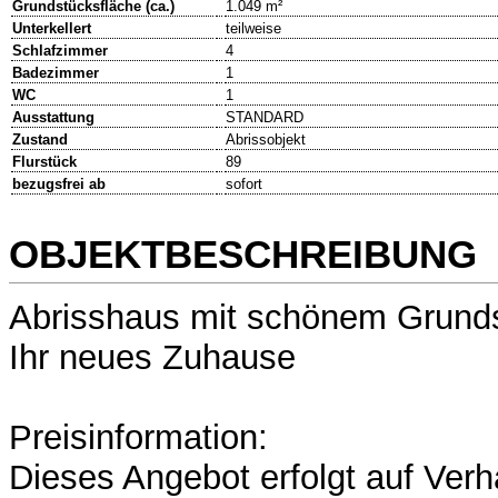
Grundstücksfläche (ca.)
1.049 m²
Unterkellert
teilweise
Schlafzimmer
4
Badezimmer
1
WC
1
Ausstattung
STANDARD
Zustand
Abrissobjekt
Flurstück
89
bezugsfrei ab
sofort
OBJEKTBESCHREIBUNG
Abrisshaus mit schönem Grunds
Ihr neues Zuhause
Preisinformation:
Dieses Angebot erfolgt auf Ver